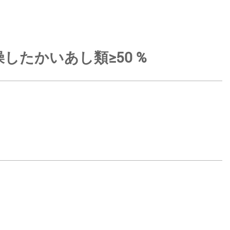
たかいあし類≥50 %