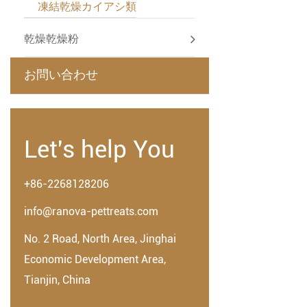
凍結乾燥カイアシ類
乾燥乾燥粉
お問い合わせ
Let's help You
+86-2268128206
info@ranova-pettreats.com
No. 2 Road, North Area, Jinghai
Economic Development Area,
Tianjin, China